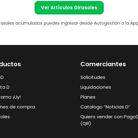
Ver Artículos Girasoles
irasoles acumulados puedes ingresar desde Autogestión o la App
ductos
Comerciantes
oD
Solicitudes
eta D
Liquidaciones
tamo ¡Uy!
Planes
nes de compra
Catalogo “Noticias D”
soles
Quiero vender con Pago
(QR)