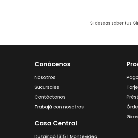
Si deseas saber tus G
Conócenos
Pro
Nosotros
Pag
Sucursales
Tarj
Contáctanos
Prés
Trabajá con nosotros
Órde
Gira
Casa Central
Ituzaingó 1315 | Montevideo