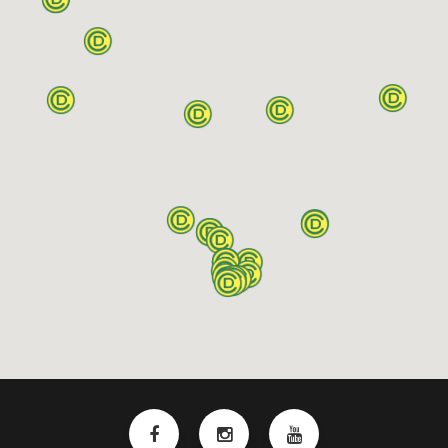
CANELONES - LAS PIEDRAS
Lunes a Viernes: 10:00
Gral. Flores y Pilar
a 18:00 hs
Cabrera s/n
Sábados: 9:00 a 13:00
Teléfono: 23644142
hs
CANELONES - PANDO
Gral. Artigas 985 entre
Lunes a Viernes: 10:00
Piovene e
a 18:00 hs
Independencia
Sábados: 9:00 a 13:00
Teléfono: 22920862
hs
CANELONES - SANTA LUCÍA
Lunes a Viernes: 10:00
Rivera 355
a 18:00 hs
Teléfono: 43345694
Sábados: 9:00 a 13:00
hs