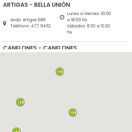
ARTIGAS - BELLA UNIÓN
Lunes a Viernes: 10:00
Avda. Artigas 586
a 18:00 hs
Teléfono: 477 94112
Sábados: 8:30 a 12:30
hs
CANELONES - CANELONES
Lunes a Viernes: 10:00
Treinta y Tres 487 esq.
a 18:00 hs
Artigas
Sábados: 9:00 a 13:00
Teléfono: 43323553
hs
CANELONES - LAGOMAR
Avda. Gianattasio
Lunes a Viernes: 10:00
km22100 Gal Piazza
a 18:00 hs
Italia loc3
Sábados: 9:00 a 13:00
Teléfono: 26820435
hs